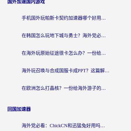
国外加速国内游戏
手机国外玩帕斯卡契约加速器哪个好用？海外党国服游戏之路的救星
在韩国怎么玩地下城与勇士？海外党必看的国服游戏加速全攻略
在海外玩原始征途很卡怎么办？一份给游子的终极指南
海外玩召唤与合成国服卡成PPT？这篇解决办法让你丝滑操作
在欧洲怎么打晶核？一份给海外游子的网络加速生存指南
回国加速器
海外党必看：ChickCN和迅猛兔好用吗？3招教你选对回国加速器