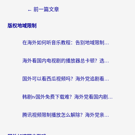
←
前一篇文章
版权地域限制
在海外如何听音乐教程：告别地域限制，随时听见国内的声音
海外看国内电视剧的播放器总卡顿？选对回国加速器才是关键
国外可以看西瓜视频吗？海外党追剧看片的终极解决方案
韩剧tv国外免费下载难？海外党看国内剧的加速器选择指南（附实用技巧）
腾讯视频限制播放怎么解除？海外党亲测有效的回国加速指南