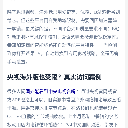
除了腾讯视频，海外党常用爱奇艺、优酷、B站追新番刷
综艺。但这些平台同样受地域限制，需要回国加速器统
一解锁。更关键的是，不同平台对IP质量要求不同：B站
对新IP地址有风控审核期，爱奇艺则会检测带宽稳定性。
番茄加速器
的智能线路能自动匹配平台特性——当检测
到你打开芒果TV，自动切换到专用影线线路，全程无需
手动设置。
央视海外版也受限？真实访问案例
很多人问
国外能看到中央电视台吗
？通过央视官网或官
方APP理论上可以，但实测中常因海外网络拥堵导致直播
卡顿。用番茄接入北京节点后，在洛杉矶也能流畅观看
CCTV4直播的春节戏曲晚会。上个月巴黎中餐馆的李老
板就用店内电视循环播放CCTV4中文国际频道，引发不