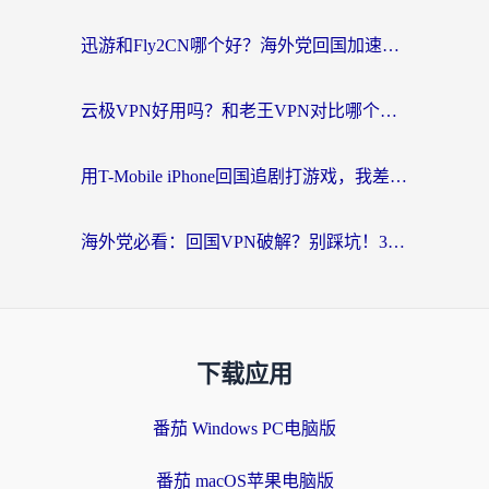
迅游和Fly2CN哪个好？海外党回国加速器真实测评与选择心法
云极VPN好用吗？和老王VPN对比哪个回国效果更好？海外党必看的真实体验指南
用T-Mobile iPhone回国追剧打游戏，我差点把手机砸了
海外党必看：回国VPN破解？别踩坑！3步选对加速器无缝刷国内资源
下载应用
番茄 Windows PC电脑版
番茄 macOS苹果电脑版