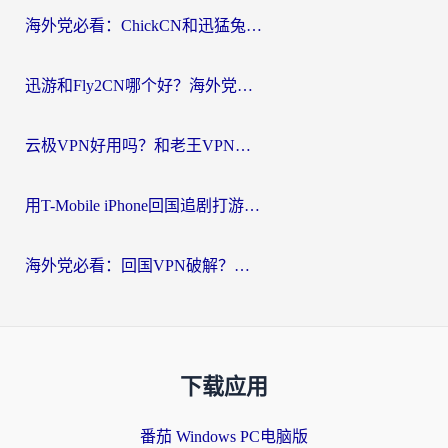
海外党必看：ChickCN和迅猛兔好用吗？3招教你选对回国加速器
迅游和Fly2CN哪个好？海外党回国加速器真实测评与选择心法
云极VPN好用吗？和老王VPN对比哪个回国效果更好？海外党必看的真实体验指南
用T-Mobile iPhone回国追剧打游戏，我差点把手机砸了
海外党必看：回国VPN破解？别踩坑！3步选对加速器无缝刷国内资源
下载应用
番茄 Windows PC电脑版