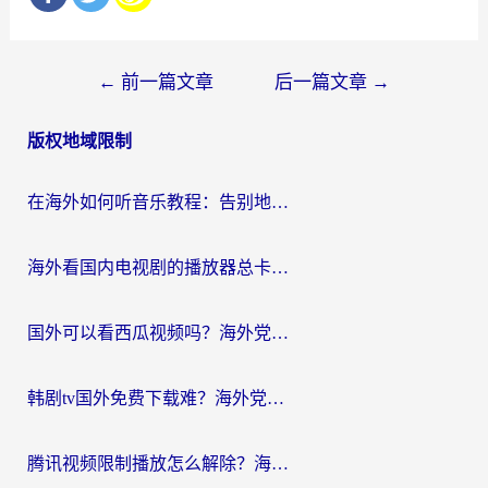
文
←
前一篇文章
后一篇文章
→
章
版权地域限制
导
航
在海外如何听音乐教程：告别地域限制，随时听见国内的声音
海外看国内电视剧的播放器总卡顿？选对回国加速器才是关键
国外可以看西瓜视频吗？海外党追剧看片的终极解决方案
韩剧tv国外免费下载难？海外党看国内剧的加速器选择指南（附实用技巧）
腾讯视频限制播放怎么解除？海外党亲测有效的回国加速指南