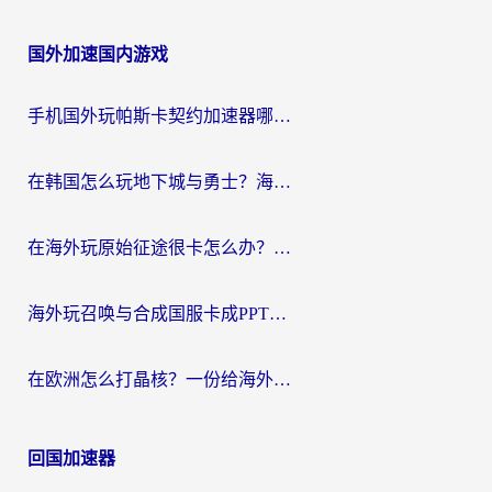
国外加速国内游戏
手机国外玩帕斯卡契约加速器哪个好用？海外党国服游戏之路的救星
在韩国怎么玩地下城与勇士？海外党必看的国服游戏加速全攻略
在海外玩原始征途很卡怎么办？一份给游子的终极指南
海外玩召唤与合成国服卡成PPT？这篇解决办法让你丝滑操作
在欧洲怎么打晶核？一份给海外游子的网络加速生存指南
回国加速器