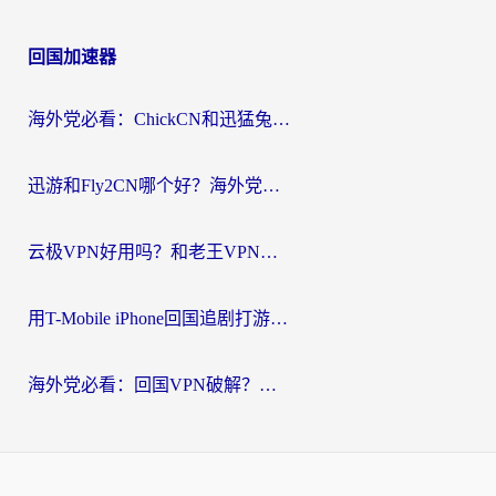
回国加速器
海外党必看：ChickCN和迅猛兔好用吗？3招教你选对回国加速器
迅游和Fly2CN哪个好？海外党回国加速器真实测评与选择心法
云极VPN好用吗？和老王VPN对比哪个回国效果更好？海外党必看的真实体验指南
用T-Mobile iPhone回国追剧打游戏，我差点把手机砸了
海外党必看：回国VPN破解？别踩坑！3步选对加速器无缝刷国内资源