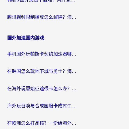
腾讯视频限制播放怎么解除？海外党亲测有效的回国加速指南
国外加速国内游戏
手机国外玩帕斯卡契约加速器哪个好用？海外党国服游戏之路的救星
在韩国怎么玩地下城与勇士？海外党必看的国服游戏加速全攻略
在海外玩原始征途很卡怎么办？一份给游子的终极指南
海外玩召唤与合成国服卡成PPT？这篇解决办法让你丝滑操作
在欧洲怎么打晶核？一份给海外游子的网络加速生存指南