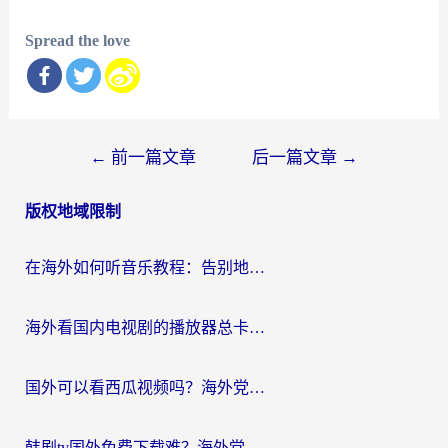
Spread the love
文
←
前一篇文章
后一篇文章
→
章
版权地域限制
导
航
在海外如何听音乐教程：告别地域限制，随时听见国内的声音
海外看国内电视剧的播放器总卡顿？选对回国加速器才是关键
国外可以看西瓜视频吗？海外党追剧看片的终极解决方案
韩剧tv国外免费下载难？海外党看国内剧的加速器选择指南（附实用技巧）