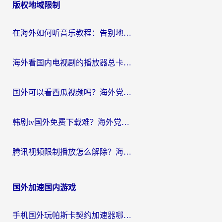
版权地域限制
导
航
在海外如何听音乐教程：告别地域限制，随时听见国内的声音
海外看国内电视剧的播放器总卡顿？选对回国加速器才是关键
国外可以看西瓜视频吗？海外党追剧看片的终极解决方案
韩剧tv国外免费下载难？海外党看国内剧的加速器选择指南（附实用技巧）
腾讯视频限制播放怎么解除？海外党亲测有效的回国加速指南
国外加速国内游戏
手机国外玩帕斯卡契约加速器哪个好用？海外党国服游戏之路的救星