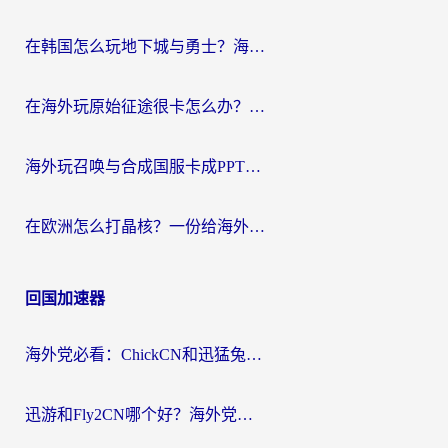
在韩国怎么玩地下城与勇士？海外党必看的国服游戏加速全攻略
在海外玩原始征途很卡怎么办？一份给游子的终极指南
海外玩召唤与合成国服卡成PPT？这篇解决办法让你丝滑操作
在欧洲怎么打晶核？一份给海外游子的网络加速生存指南
回国加速器
海外党必看：ChickCN和迅猛兔好用吗？3招教你选对回国加速器
迅游和Fly2CN哪个好？海外党回国加速器真实测评与选择心法