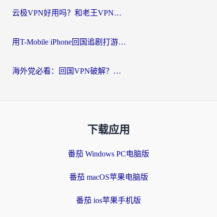
云极VPN好用吗？和老王VPN对比哪个回国效果更好？海外党必看的真实体验指南
用T-Mobile iPhone回国追剧打游戏，我差点把手机砸了
海外党必看：回国VPN破解？别踩坑！3步选对加速器无缝刷国内资源
下载应用
番茄 Windows PC电脑版
番茄 macOS苹果电脑版
番茄 ios苹果手机版