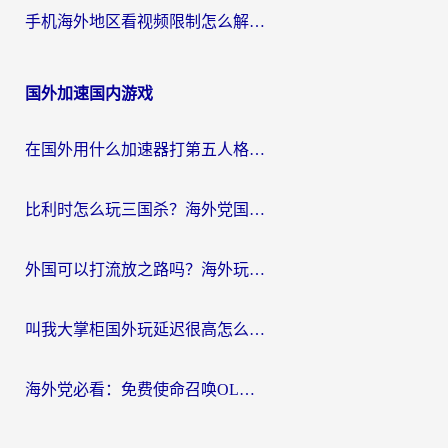
手机海外地区看视频限制怎么解决？海外党追剧看片的实用指南
国外加速国内游戏
在国外用什么加速器打第五人格？留学生亲测：这6个功能才是关键！
比利时怎么玩三国杀？海外党国服游戏加速器终极指南（附问道CODOL优化方案）
外国可以打流放之路吗？海外玩家国服游戏畅玩终极指南（附实测推荐）
叫我大掌柜国外玩延迟很高怎么办？海外党亲测的国服游戏加速全攻略
海外党必看：免费使命召唤OL加速器怎么选？3个国服游戏加速痛点一次性解决