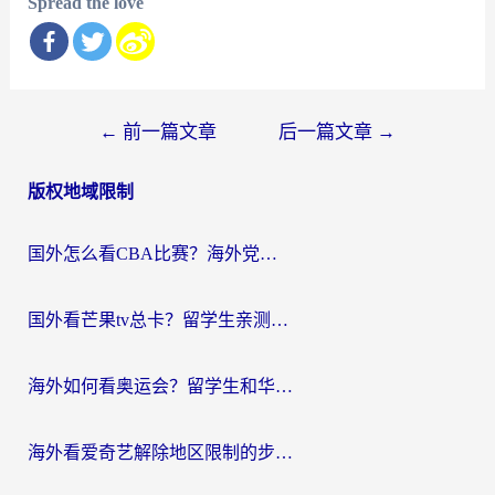
Spread the love
文
←
前一篇文章
后一篇文章
→
章
版权地域限制
导
航
国外怎么看CBA比赛？海外党专属体育直播指南，告别地区限制看球自由
国外看芒果tv总卡？留学生亲测：3步解决地域限制+流畅追剧攻略
海外如何看奥运会？留学生和华人必藏的体育赛事观看终极指南
海外看爱奇艺解除地区限制的步骤与注意事项详解：留学生必看的无卡顿追剧指南