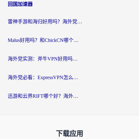
回国加速器
雷神手游和海归好用吗？海外党亲测3款热门回国加速器+番茄加速器深度体验
Malus好用吗？和ChickCN哪个好？海外党亲测：选对回国加速器，追剧游戏不卡顿
海外党实测：斧牛VPN好用吗？和快喵VPN对比哪个回国效果更好？附3款热门加速器深度分析
海外党必看：ExpressVPN怎么样？3步选对回国加速器，无缝刷国内剧玩手游
迅游和云界RIFT哪个好？海外党亲测3款回国加速器，教你无缝刷国内剧玩游戏
下载应用