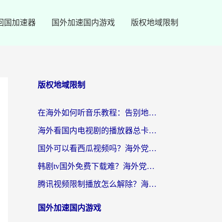
回国加速器
国外加速国内游戏
版权地域限制
版权地域限制
在海外如何听音乐教程：告别地域限制，随时听见国内的声音
海外看国内电视剧的播放器总卡顿？选对回国加速器才是关键
国外可以看西瓜视频吗？海外党追剧看片的终极解决方案
韩剧tv国外免费下载难？海外党看国内剧的加速器选择指南（附实用技巧）
腾讯视频限制播放怎么解除？海外党亲测有效的回国加速指南
国外加速国内游戏