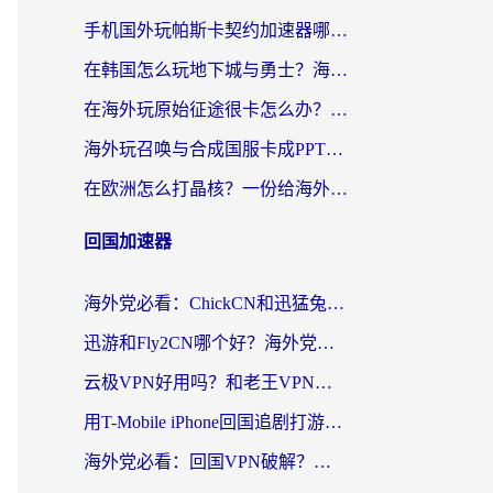
手机国外玩帕斯卡契约加速器哪个好用？海外党国服游戏之路的救星
在韩国怎么玩地下城与勇士？海外党必看的国服游戏加速全攻略
在海外玩原始征途很卡怎么办？一份给游子的终极指南
海外玩召唤与合成国服卡成PPT？这篇解决办法让你丝滑操作
在欧洲怎么打晶核？一份给海外游子的网络加速生存指南
回国加速器
海外党必看：ChickCN和迅猛兔好用吗？3招教你选对回国加速器
迅游和Fly2CN哪个好？海外党回国加速器真实测评与选择心法
云极VPN好用吗？和老王VPN对比哪个回国效果更好？海外党必看的真实体验指南
用T-Mobile iPhone回国追剧打游戏，我差点把手机砸了
海外党必看：回国VPN破解？别踩坑！3步选对加速器无缝刷国内资源